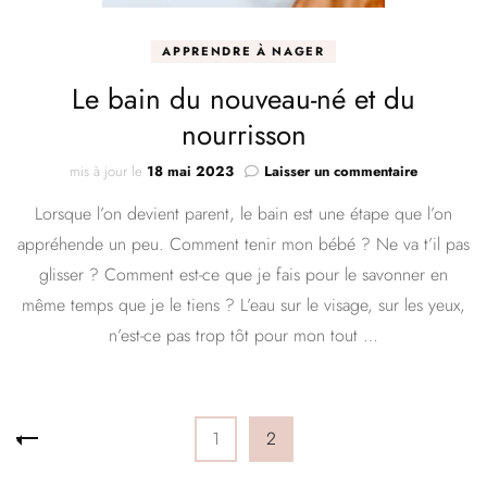
APPRENDRE À NAGER
Le bain du nouveau-né et du
nourrisson
sur
mis à jour le
18 mai 2023
Laisser un commentaire
Le
Lorsque l’on devient parent, le bain est une étape que l’on
bain
du
appréhende un peu. Comment tenir mon bébé ? Ne va t’il pas
nouveau-
glisser ? Comment est-ce que je fais pour le savonner en
né
et
même temps que je le tiens ? L’eau sur le visage, sur les yeux,
du
n’est-ce pas trop tôt pour mon tout …
nourrisson
Pagination
Page
Page
1
2
des