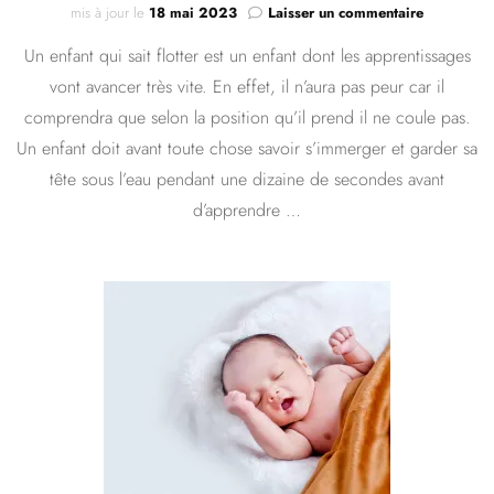
sur
mis à jour le
18 mai 2023
Laisser un commentaire
Apprendre
Un enfant qui sait flotter est un enfant dont les apprentissages
à
flotter
vont avancer très vite. En effet, il n’aura pas peur car il
sur
comprendra que selon la position qu’il prend il ne coule pas.
le
ventre
Un enfant doit avant toute chose savoir s’immerger et garder sa
:
tête sous l’eau pendant une dizaine de secondes avant
comment
d’apprendre …
aider
son
enfant
?