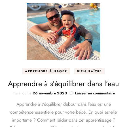
APPRENDRE À NAGER
BIEN NAÎTRE
Apprendre à s’équilibrer dans l’eau
sur
mis à jour le
26 novembre 2023
Laisser un commentaire
Appren
Apprendre à s’équilibrer debout dans l’eau est une
à
s’équil
compétence essentielle pour votre bébé. En quoi est-elle
dans
importante ? Comment l’aider dans cet apprentissage ?
l’eau