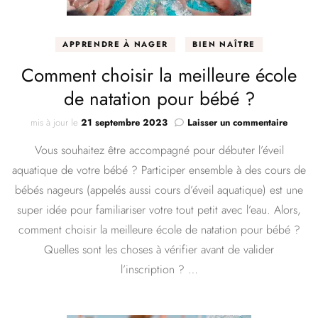
APPRENDRE À NAGER
BIEN NAÎTRE
Comment choisir la meilleure école
de natation pour bébé ?
sur
mis à jour le
21 septembre 2023
Laisser un commentaire
Comme
Vous souhaitez être accompagné pour débuter l’éveil
choisir
la
aquatique de votre bébé ? Participer ensemble à des cours de
meilleu
bébés nageurs (appelés aussi cours d’éveil aquatique) est une
école
de
super idée pour familiariser votre tout petit avec l’eau. Alors,
natatio
comment choisir la meilleure école de natation pour bébé ?
pour
Quelles sont les choses à vérifier avant de valider
bébé ?
l’inscription ? …