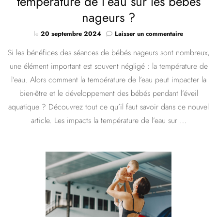
température de l’eau sur les bébés
nageurs ?
sur
le
20 septembre 2024
Laisser un commentaire
Quels
Si les bénéfices des séances de bébés nageurs sont nombreux,
sont
les
une élément important est souvent négligé : la température de
impacts
l’eau. Alors comment la température de l’eau peut impacter la
de
la
bien-être et le développement des bébés pendant l’éveil
températur
aquatique ? Découvrez tout ce qu’il faut savoir dans ce nouvel
de
article. Les impacts la température de l’eau sur …
l’eau
sur
les
bébés
nageurs
?