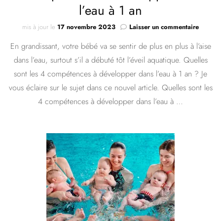
l’eau à 1 an
sur
mis à jour le
17 novembre 2023
Laisser un commentaire
4
En grandissant, votre bébé va se sentir de plus en plus à l’aise
compét
à
dans l’eau, surtout s’il a débuté tôt l’éveil aquatique. Quelles
dévelo
sont les 4 compétences à développer dans l’eau à 1 an ? Je
dans
l’eau
vous éclaire sur le sujet dans ce nouvel article. Quelles sont les
à
4 compétences à développer dans l’eau à …
1
an