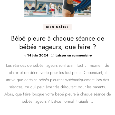
BIEN NAÎTRE
Bébé pleure à chaque séance de
bébés nageurs, que faire ?
sur
le
14 juin 2024
Laisser un commentaire
Bébé
Les séances de bébés nageurs sont avant tout un moment de
pleure
à
plaisir et de découverte pour les tout-petits. Cependant, il
chaque
arrive que certains bébés pleurent systématiquement lors des
séance
de
séances, ce qui peut être très déroutant pour les parents.
bébés
Alors, que faire lorsque votre bébé pleure à chaque séance de
nageurs,
bébés nageurs ? Est-ce normal ? Quels …
que
faire
?