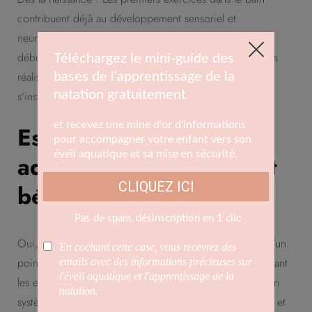
contribuent déjà au développement sensoriel et
neurologique de bébé. Les séances en piscine peuvent
débuter à partir de 4 mois, une fois les premiers vaccins
réalisés. Plus tôt vous commencez, plus les bénéfices
s’installent naturellement et durablement.
Est-ce que l’éveil
aquatique aide vraiment
bébé à mieux dormir ?
Oui, et pas seulement parce que la séance le fatigue. D’un
point de vue neurologique, les connexions créées pendant
les exercices aquatiques aident bébé à mieux réguler son
système nerveux, ce qui favorise un sommeil plus calme et