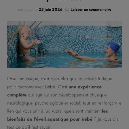
sur
mis à jour le
25 juin 2026
Laisser un commentaire
Les
bienfaits
de
l’éveil
aquatique
pour
bébé
L’éveil aquatique, c’est bien plus qu’une activité ludique
pour barboter avec bébé. C’est
une expérience
complète
qui agit sur son développement physique,
neurologique, psychologique et social, tout en renforçant le
lien qui vous unit à lui. Alors, quels sont vraiment
les
bienfaits de l’éveil aquatique pour bébé
? Je vous dis
tout ce qu’il faut savoir.