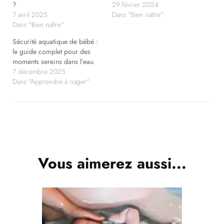
?
29 février 2024
7 avril 2025
Dans "Bien naître"
Dans "Bien naître"
Sécurité aquatique de bébé :
le guide complet pour des
moments sereins dans l’eau
7 décembre 2025
Dans "Apprendre à nager"
Navigation
d'article
Vous aimerez aussi...