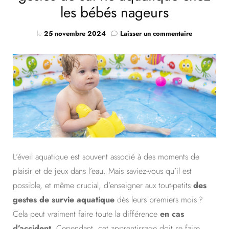
les bébés nageurs
sur
le
25 novembre 2024
Laisser un commentaire
L’apprentis
précoce
des
gestes
de
survie
aquatique
chez
les
bébés
nageurs
L’éveil aquatique est souvent associé à des moments de
plaisir et de jeux dans l’eau. Mais saviez-vous qu’il est
possible, et même crucial, d’enseigner aux tout-petits
des
gestes de survie aquatique
dès leurs premiers mois ?
Cela peut vraiment faire toute la différence
en cas
d’accident
. Cependant, cet apprentissage doit se faire