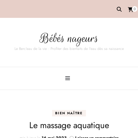
0
Bébés nageurs
Le Berc'eau de la vie : Profiter des bienfaits de l'eau dès sa naissance
BIEN NAÎTRE
Le massage aquatique
sur
mis à jour le
16 mai 2023
Laisser un commentaire