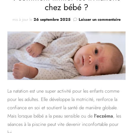
chez bébé ?
sur
mis à jour le
26 septembre 2025
Laisser un commentaire
Eczéma
peau
sensibl
et
piscine
:
comme
limiter
les
irritati
chez
La natation est une super activité pour les enfants comme
bébé
?
pour les adultes. Elle développe la motricité, renforce la
confiance en soi et soutient la santé de manière globale.
Mais lorsque bébé a la peau sensible ou de
l’eczéma
, les
séances à la piscine peut vite devenir inconfortable pour
lui.