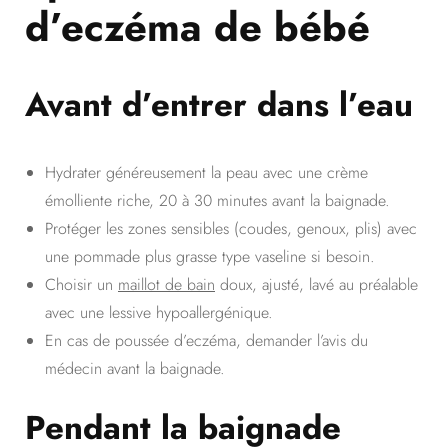
d’eczéma de bébé
Avant d’entrer dans l’eau
Hydrater généreusement la peau avec une crème
émolliente riche, 20 à 30 minutes avant la baignade.
Protéger les zones sensibles (coudes, genoux, plis) avec
une pommade plus grasse type vaseline si besoin.
Choisir un
maillot de bain
doux, ajusté, lavé au préalable
avec une lessive hypoallergénique.
En cas de poussée d’eczéma, demander l’avis du
médecin avant la baignade.
Pendant la baignade