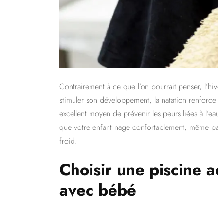
Contrairement à ce que l’on pourrait penser, l’hiv
stimuler son développement, la natation renforc
excellent moyen de prévenir les peurs liées à l’ea
que votre enfant nage confortablement, même pa
froid.
Choisir une piscine a
avec bébé