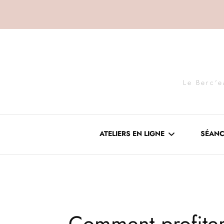
Le Berc'e
ATELIERS EN LIGNE
SÉANC
DÉCOUVRIR LES ATELIERS
EN LIGNE
Comment profiter
VOTRE ACCÈS À L’ATELIER