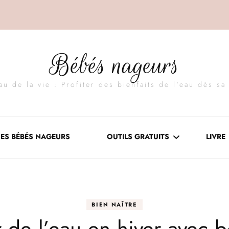
Bébés nageurs
au de la vie : Profiter des bienfaits de l'eau dès sa
ES BÉBÉS NAGEURS
OUTILS GRATUITS
LIVRE
MINI-GUIDE : BASES DE
L’APPRENTISSAGE DE LA
BIEN NAÎTRE
NATATION
 de l’eau en hiver avec b