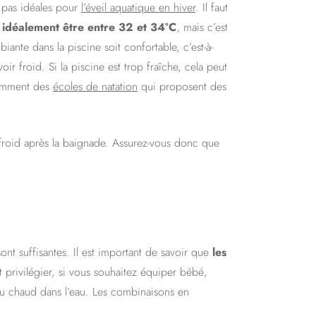
 pas idéales pour
l’éveil aquatique en hiver
. Il faut
t idéalement être entre 32 et 34°C
, mais c’est
iante dans la piscine soit confortable, c’est-à-
r froid. Si la piscine est trop fraîche, cela peut
otamment des
écoles de natation
qui proposent des
s froid après la baignade. Assurez-vous donc que
ont suffisantes. Il est important de savoir que
les
 privilégier, si vous souhaitez équiper bébé,
 au chaud dans l’eau. Les combinaisons en