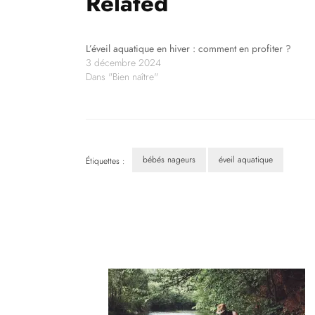
Related
L’éveil aquatique en hiver : comment en profiter ?
3 décembre 2024
Dans "Bien naître"
bébés nageurs
éveil aquatique
Étiquettes :
Navigation
d'article