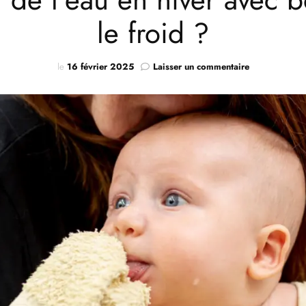
le froid ?
sur
le
16 février 2025
Laisser un commentaire
Comment
profiter
de
l’eau
en
hiver
avec
bébé
sans
craindre
le
froid
?