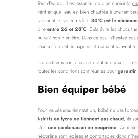
Tout d’abord, il est essentiel de
bien choisir la
pi
vérifier que l’eau est bien chauffée à une
tempér
rarement le cas en réalité.
30°C est le minimum
dire
entre 26 et 28°C
. Cela évite les chocs th
nuire à son bien-être
. Dans ce cas, n’hésitez pas
séances de bébés nageurs et qui sont souvent mi
Les vestiaires sont aussi un point important : il
toutes les conditions sont réunies pour
garantir
Bien équiper bébé
Pour les séances de natation, bébé n’a pas forcéme
t-shirts en lycra ne tiennent pas chaud
, ils s
c’est
une combinaison en néoprène
. Ce matér
néoprène sont légères et confortables donc n’hé