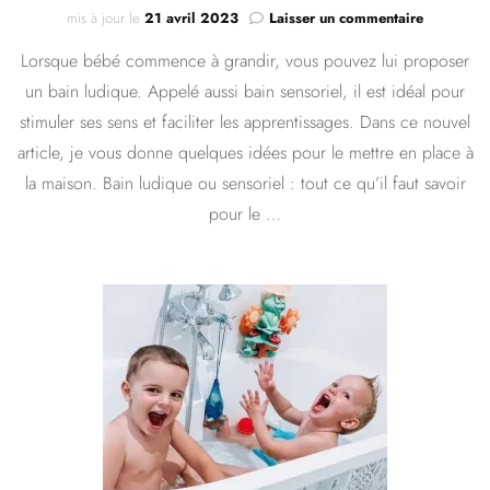
sur
mis à jour le
21 avril 2023
Laisser un commentaire
Le
Lorsque bébé commence à grandir, vous pouvez lui proposer
bain
ludique,
un bain ludique. Appelé aussi bain sensoriel, il est idéal pour
qu’est-
stimuler ses sens et faciliter les apprentissages. Dans ce nouvel
ce
que
article, je vous donne quelques idées pour le mettre en place à
c’est
la maison. Bain ludique ou sensoriel : tout ce qu’il faut savoir
?
pour le …