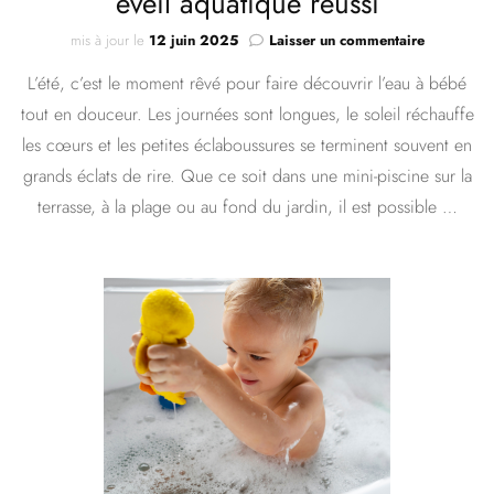
éveil aquatique réussi
sur
mis à jour le
12 juin 2025
Laisser un commentaire
TOP
L’été, c’est le moment rêvé pour faire découvrir l’eau à bébé
5
des
tout en douceur. Les journées sont longues, le soleil réchauffe
accessoire
les cœurs et les petites éclaboussures se terminent souvent en
d’été
pour
grands éclats de rire. Que ce soit dans une mini-piscine sur la
un
terrasse, à la plage ou au fond du jardin, il est possible …
éveil
aquatique
réussi