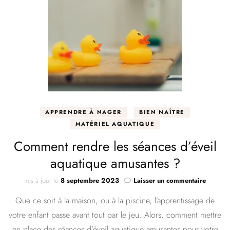
APPRENDRE À NAGER
BIEN NAÎTRE
MATÉRIEL AQUATIQUE
Comment rendre les séances d’éveil
aquatique amusantes ?
sur
mis à jour le
8 septembre 2023
Laisser un commentaire
Comme
Que ce soit à la maison, ou à la piscine, l’apprentissage de
rendre
les
votre enfant passe avant tout par le jeu. Alors, comment mettre
séances
en place des séances d’éveil aquatique amusantes pour votre