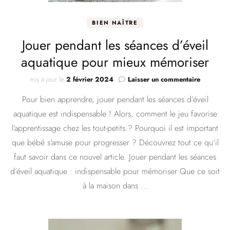
BIEN NAÎTRE
Jouer pendant les séances d’éveil
aquatique pour mieux mémoriser
sur
mis à jour le
2 février 2024
Laisser un commentaire
Jouer
Pour bien apprendre, jouer pendant les séances d’éveil
pendant
les
aquatique est indispensable ! Alors, comment le jeu favorise
séances
l’apprentissage chez les tout-petits ? Pourquoi il est important
d’éveil
aquatique
que bébé s’amuse pour progresser ? Découvrez tout ce qu’il
pour
faut savoir dans ce nouvel article. Jouer pendant les séances
mieux
d’éveil aquatique : indispensable pour mémoriser Que ce soit
mémorise
à la maison dans …