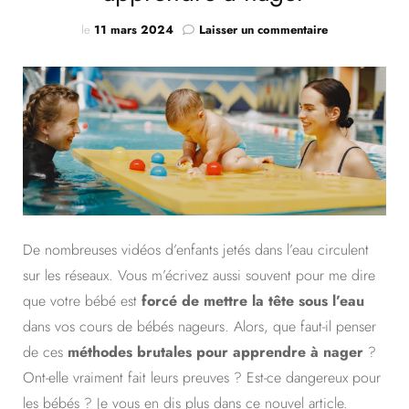
sur
le
11 mars 2024
Laisser un commentaire
Stop
aux
méthodes
brutales
pour
apprendre
à
nager
De nombreuses vidéos d’enfants jetés dans l’eau circulent
sur les réseaux. Vous m’écrivez aussi souvent pour me dire
que votre bébé est
forcé de mettre la tête sous l’eau
dans vos cours de bébés nageurs. Alors, que faut-il penser
de ces
méthodes brutales pour apprendre à nager
?
Ont-elle vraiment fait leurs preuves ? Est-ce dangereux pour
les bébés ? Je vous en dis plus dans ce nouvel article.